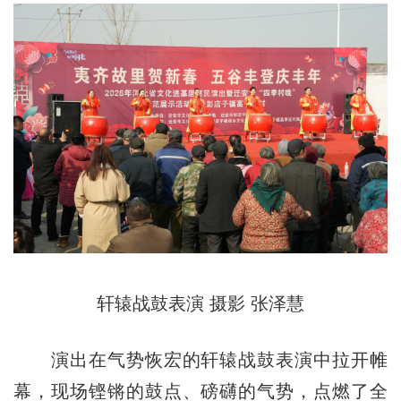
轩辕战鼓表演 摄影 张泽慧
演出在气势恢宏的轩辕战鼓表演中拉开帷
幕，现场铿锵的鼓点、磅礴的气势，点燃了全