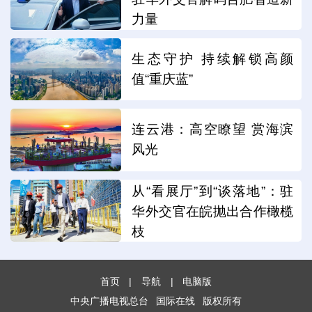
力量
生态守护 持续解锁高颜
值“重庆蓝”
连云港：高空瞭望 赏海滨
风光
从“看展厅”到“谈落地”：驻
华外交官在皖抛出合作橄榄
枝
首页
|
导航
|
电脑版
中央广播电视总台
国际在线
版权所有