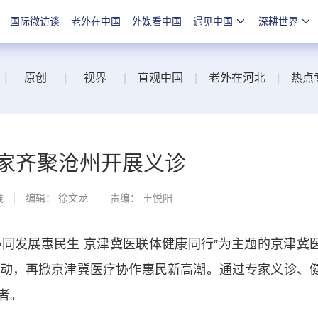
国际微访谈
老外在中国
外媒看中国
遇见中国
深耕世界
|
原创
|
视界
|
直观中国
|
老外在河北
|
热点
专家齐聚沧州开展义诊
线
编辑： 徐文龙
责编： 王悦阳
同发展惠民生 京津冀医联体健康同行”为主题的京津冀
动，再掀京津冀医疗协作惠民新高潮。通过专家义诊、
者。