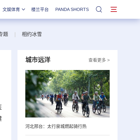
文娱体育
楼兰平台
PANDA SHORTS
站内搜索
专题
|
相约冰雪
城市远洋
查看更多 >
医
健
河北邢台：太行泉城燃起骑行热