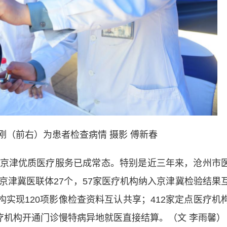
刚（前右）为患者检查病情 摄影 傅新春
津优质医疗服务已成常态。特别是近三年来，沧州市
京津冀医联体27个，57家医疗机构纳入京津冀检验结果
构实现120项影像检查资料互认共享；412家定点医疗机
疗机构开通门诊慢特病异地就医直接结算。（文 李雨馨）