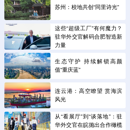
苏州：校地共创“同里诗光”
这些“超级工厂”有何魔力？
驻华外交官解码合肥智造新
力量
生态守护 持续解锁高颜
值“重庆蓝”
连云港：高空瞭望 赏海滨
风光
从“看展厅”到“谈落地”：驻
华外交官在皖抛出合作橄榄