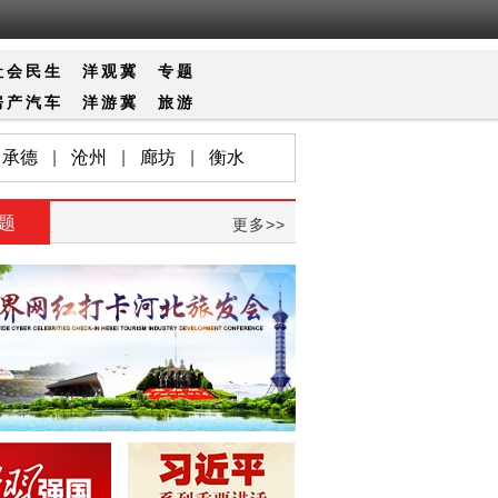
社会
民生
洋观冀
专题
房产
汽车
洋游冀
旅游
承德
|
沧州
|
廊坊
|
衡水
题
更多>>