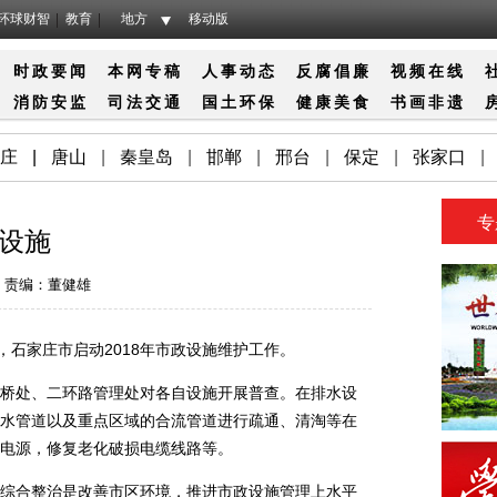
环球财智
教育
地方
移动版
时政要闻
本网专稿
人事动态
反腐倡廉
视频在线
消防
安监
司法
交通
国土
环保
健康
美食
书画
非遗
庄
|
唐山
|
秦皇岛
|
邯郸
|
邢台
|
保定
|
张家口
|
专
设施
责编：董健雄
石家庄市启动2018年市政设施维护工作。
处、二环路管理处对各自设施开展普查。在排水设
水管道以及重点区域的合流管道进行疏通、清淘等在
电源，修复老化破损电缆线路等。
合整治是改善市区环境，推进市政设施管理上水平