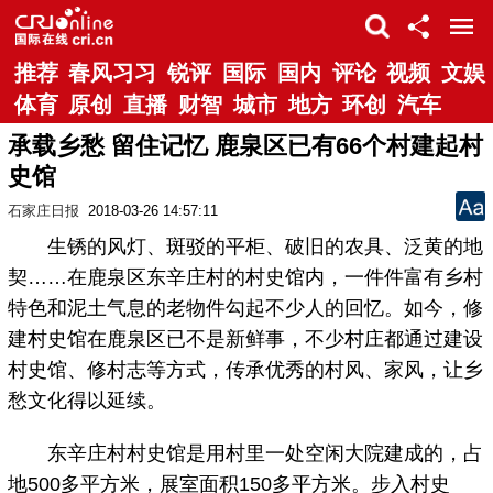
推荐
春风习习
锐评
国际
国内
评论
视频
文娱
体育
原创
直播
财智
城市
地方
环创
汽车
承载乡愁 留住记忆 鹿泉区已有66个村建起村
史馆
石家庄日报
2018-03-26 14:57:11
生锈的风灯、斑驳的平柜、破旧的农具、泛黄的地
契……在鹿泉区东辛庄村的村史馆内，一件件富有乡村
特色和泥土气息的老物件勾起不少人的回忆。如今，修
建村史馆在鹿泉区已不是新鲜事，不少村庄都通过建设
村史馆、修村志等方式，传承优秀的村风、家风，让乡
愁文化得以延续。
东辛庄村村史馆是用村里一处空闲大院建成的，占
地500多平方米，展室面积150多平方米。步入村史