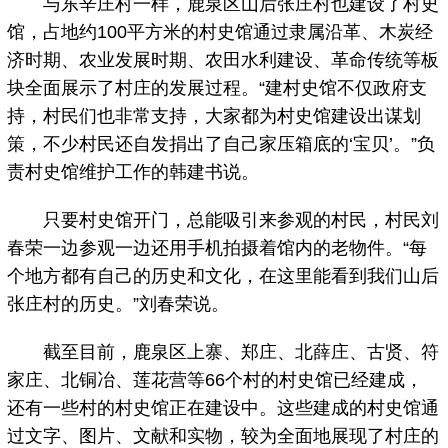
与东辛庄村一样，鹿泉区山后张庄村也建设了村史
馆，占地约100平方米的村史馆通过隶属沿革、木炭经
济时期、农业发展时期、农田水利建设、革命传统等板
块全面展示了村庄的发展过程。“建村史馆不仅政府支
持，村民们也非常支持，大家都为村史馆建设出谋划
策，不少村民还自发捐出了自己家压箱底的‘宝贝’。”负
责村史馆维护工作的韩建书说。
只要村史馆开门，总能吸引来参观的村民，村民刘
春荣一边参观一边还用手机拍摄着馆内的老物件。“每
个地方都有自己的历史和文化，在这里能看到我们山后
张庄村的历史。”刘春荣说。
截至目前，鹿泉区上寨、郑庄、北薛庄、古贤、符
家庄、北铜冶、莲花营等66个村的村史馆已经建成，
还有一些村的村史馆正在建设中。这些建成的村史馆通
过文字、图片、文献和实物，较为全面地展现了村庄的