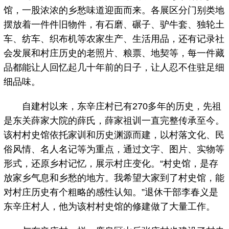
馆，一股浓浓的乡愁味道迎面而来。各展区分门别类地
摆放着一件件旧物件，有石磨、碾子、驴牛套、独轮土
车、纺车、织布机等农家生产、生活用品，还有记录社
会发展和村庄历史的老照片、粮票、地契等，每一件藏
品都能让人回忆起几十年前的日子，让人忍不住驻足细
细品味。
自建村以来，东辛庄村已有270多年的历史，先祖
是东关薛家大院的薛氏，薛家祖训一直完整传承至今。
该村村史馆依托家训和历史渊源而建，以村落文化、民
俗风情、名人名记等为重点，通过文字、图片、实物等
形式，还原乡村记忆，展示村庄变化。“村史馆，是存
放家乡气息和乡愁的地方。我希望大家到了村史馆，能
对村庄历史有个粗略的感性认知。”退休干部李春义是
东辛庄村人，他为该村村史馆的修建做了大量工作。