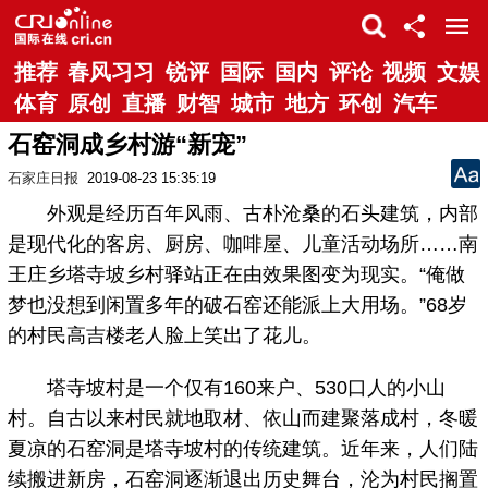
推荐
春风习习
锐评
国际
国内
评论
视频
文娱
体育
原创
直播
财智
城市
地方
环创
汽车
石窑洞成乡村游“新宠”
石家庄日报
2019-08-23 15:35:19
外观是经历百年风雨、古朴沧桑的石头建筑，内部
是现代化的客房、厨房、咖啡屋、儿童活动场所……南
王庄乡塔寺坡乡村驿站正在由效果图变为现实。“俺做
梦也没想到闲置多年的破石窑还能派上大用场。”68岁
的村民高吉楼老人脸上笑出了花儿。
塔寺坡村是一个仅有160来户、530口人的小山
村。自古以来村民就地取材、依山而建聚落成村，冬暖
夏凉的石窑洞是塔寺坡村的传统建筑。近年来，人们陆
续搬进新房，石窑洞逐渐退出历史舞台，沦为村民搁置