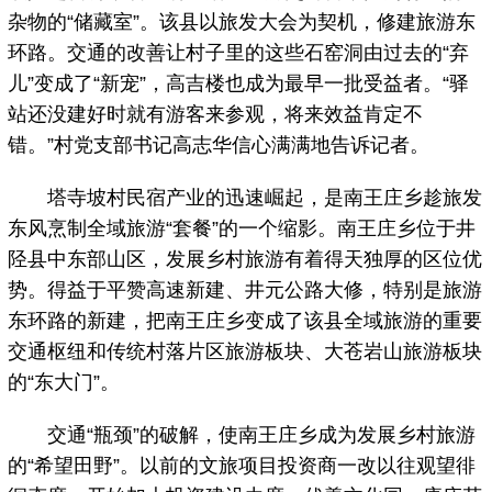
杂物的“储藏室”。该县以旅发大会为契机，修建旅游东
环路。交通的改善让村子里的这些石窑洞由过去的“弃
儿”变成了“新宠”，高吉楼也成为最早一批受益者。“驿
站还没建好时就有游客来参观，将来效益肯定不
错。”村党支部书记高志华信心满满地告诉记者。
塔寺坡村民宿产业的迅速崛起，是南王庄乡趁旅发
东风烹制全域旅游“套餐”的一个缩影。南王庄乡位于井
陉县中东部山区，发展乡村旅游有着得天独厚的区位优
势。得益于平赞高速新建、井元公路大修，特别是旅游
东环路的新建，把南王庄乡变成了该县全域旅游的重要
交通枢纽和传统村落片区旅游板块、大苍岩山旅游板块
的“东大门”。
交通“瓶颈”的破解，使南王庄乡成为发展乡村旅游
的“希望田野”。以前的文旅项目投资商一改以往观望徘