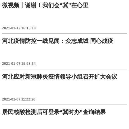
微视频丨谢谢！我们会“冀”在心里
2021-01-12 16:13:18
河北疫情防控一线见闻：众志成城 同心战疫
2021-01-07 15:58:34
河北应对新冠肺炎疫情领导小组召开扩大会议
2021-01-07 11:22:20
居民核酸检测后可登录“冀时办”查询结果