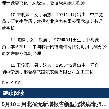
理部党委书记、总经理，教授级高级工程师
10.陆明媚，女，满族，1971年1月出生，中共党
员，研究生学历，建投河北热力有限公司党总支书记、
董事长
11.陈静，女，汉族，1973年9月出生，中共党
员，本科学历，中国联合网络通信有限公司河北省分公
司客户服务部副经理
12.王俊现，男，汉族，1955年2月出生，群众，
初中学历，邢台德慧建筑安装有限公司施工工长
责编：石丽敏
继续阅读
5月10日河北省无新增报告新型冠状病毒肺炎确诊病例