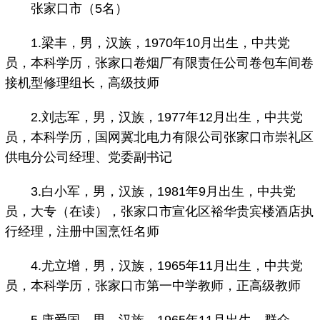
张家口市（5名）
1.梁丰，男，汉族，1970年10月出生，中共党
员，本科学历，张家口卷烟厂有限责任公司卷包车间卷
接机型修理组长，高级技师
2.刘志军，男，汉族，1977年12月出生，中共党
员，本科学历，国网冀北电力有限公司张家口市崇礼区
供电分公司经理、党委副书记
3.白小军，男，汉族，1981年9月出生，中共党
员，大专（在读），张家口市宣化区裕华贵宾楼酒店执
行经理，注册中国烹饪名师
4.尤立增，男，汉族，1965年11月出生，中共党
员，本科学历，张家口市第一中学教师，正高级教师