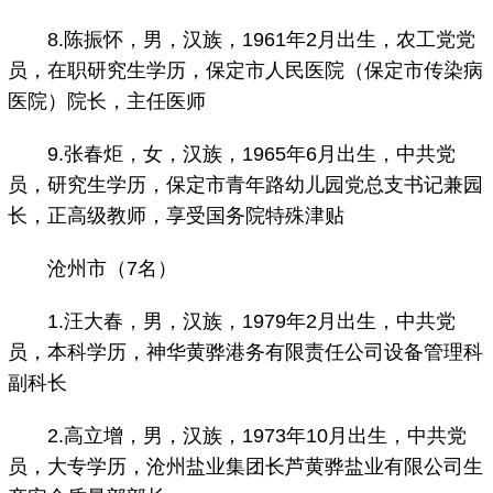
8.陈振怀，男，汉族，1961年2月出生，农工党党
员，在职研究生学历，保定市人民医院（保定市传染病
医院）院长，主任医师
9.张春炬，女，汉族，1965年6月出生，中共党
员，研究生学历，保定市青年路幼儿园党总支书记兼园
长，正高级教师，享受国务院特殊津贴
沧州市（7名）
1.汪大春，男，汉族，1979年2月出生，中共党
员，本科学历，神华黄骅港务有限责任公司设备管理科
副科长
2.高立增，男，汉族，1973年10月出生，中共党
员，大专学历，沧州盐业集团长芦黄骅盐业有限公司生