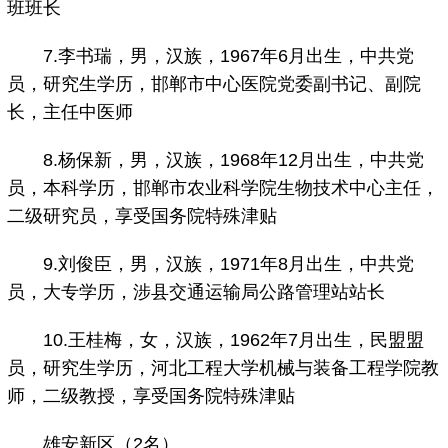
班班长
7.李书瑞，男，汉族，1967年6月出生，中共党
员，研究生学历，邯郸市中心医院党委副书记、副院
长，主任中医师
8.杨保新，男，汉族，1968年12月出生，中共党
员，本科学历，邯郸市农业科学院生物技术中心主任，
二级研究员，享受国务院特殊津贴
9.刘俊臣，男，汉族，1971年8月出生，中共党
员，大专学历，涉县交通运输局公路管理站站长
10.王桂梅，女，汉族，1962年7月出生，民盟盟
员，研究生学历，河北工程大学机械与装备工程学院教
师，二级教授，享受国务院特殊津贴
雄安新区（2名）