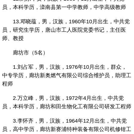
员，本科学历，滦南县第一中学教师，中学高级教师
13.邓晓蕴，男，汉族，1960年10月出生，中共党
员，研究生学历，唐山市工人医院党委书记，主任医
师、教授
廊坊市（5名）
1.刘占军，男，汉族，1976年10月出生，群众，
中专学历，廊坊新奥燃气有限公司综合维护员，助理工
程师
2.万立峰，男，汉族，1972年4月出生，中共党
员，本科学历，廊坊和田生物化工有限公司研发工程师
3.李怀齐，男，汉族，1964年12月出生，中共党
员，高中学历，廊坊新赛浦特种装备有限公司机修钳工