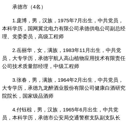
承德市（4名）
1.庞博，男，汉族，1975年7月出生，中共党员，
本科学历，国网冀北电力有限公司承德供电公司副总经
理、党委委员，高级工程师
2.岳丽华，女，满族，1983年11月出生，中共党
员，大专学历，承德宇航人高山植物应用技术有限责任
公司技术质量部经理，中级工程师
3.张春，男，满族，1964年2月出生，中共党员，
大专学历，承德九龙醉酒业股份有限公司健康白酒研究
院院长，国家级品酒师
4.付钰椋，男，汉族，1965年6月出生，中共党
员，本科学历，承德市公安局交通警察支队副支队长