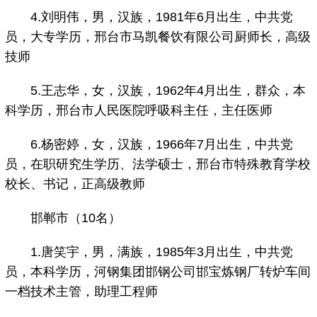
4.刘明伟，男，汉族，1981年6月出生，中共党
员，大专学历，邢台市马凯餐饮有限公司厨师长，高级
技师
5.王志华，女，汉族，1962年4月出生，群众，本
科学历，邢台市人民医院呼吸科主任，主任医师
6.杨密婷，女，汉族，1966年7月出生，中共党
员，在职研究生学历、法学硕士，邢台市特殊教育学校
校长、书记，正高级教师
邯郸市（10名）
1.唐笑宇，男，满族，1985年3月出生，中共党
员，本科学历，河钢集团邯钢公司邯宝炼钢厂转炉车间
一档技术主管，助理工程师