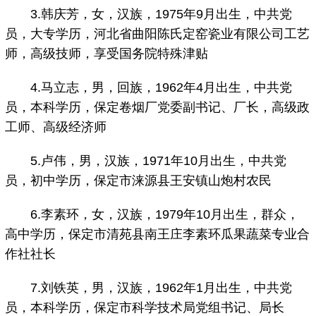
3.韩庆芳，女，汉族，1975年9月出生，中共党
员，大专学历，河北省曲阳陈氏定窑瓷业有限公司工艺
师，高级技师，享受国务院特殊津贴
4.马立志，男，回族，1962年4月出生，中共党
员，本科学历，保定卷烟厂党委副书记、厂长，高级政
工师、高级经济师
5.卢伟，男，汉族，1971年10月出生，中共党
员，初中学历，保定市涞源县王安镇山炮村农民
6.李素环，女，汉族，1979年10月出生，群众，
高中学历，保定市清苑县南王庄李素环瓜果蔬菜专业合
作社社长
7.刘铁英，男，汉族，1962年1月出生，中共党
员，本科学历，保定市科学技术局党组书记、局长