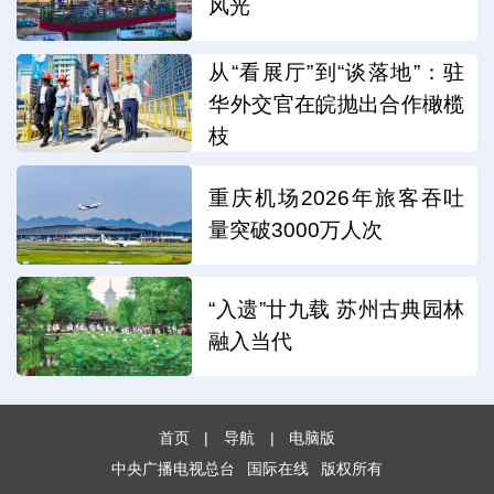
风光
从“看展厅”到“谈落地”：驻
华外交官在皖抛出合作橄榄
枝
重庆机场2026年旅客吞吐
量突破3000万人次
“入遗”廿九载 苏州古典园林
融入当代
首页
|
导航
|
电脑版
中央广播电视总台
国际在线
版权所有