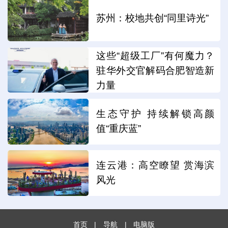
苏州：校地共创“同里诗光”
这些“超级工厂”有何魔力？
驻华外交官解码合肥智造新
力量
生态守护 持续解锁高颜
值“重庆蓝”
连云港：高空瞭望 赏海滨
风光
首页
|
导航
|
电脑版