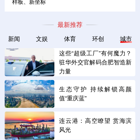
样板、新坐标
最新推荐
新闻
文娱
体育
环创
城市
这些“超级工厂”有何魔力？
驻华外交官解码合肥智造新
力量
生态守护 持续解锁高颜
值“重庆蓝”
连云港：高空瞭望 赏海滨
风光