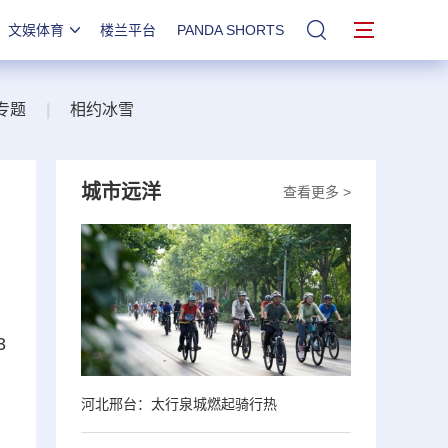
文娱体育
楼兰平台
PANDA SHORTS
站内搜索
专题
|
相约冰雪
城市远洋
查看更多 >
3
河北邢台：太行泉城燃起骑行热