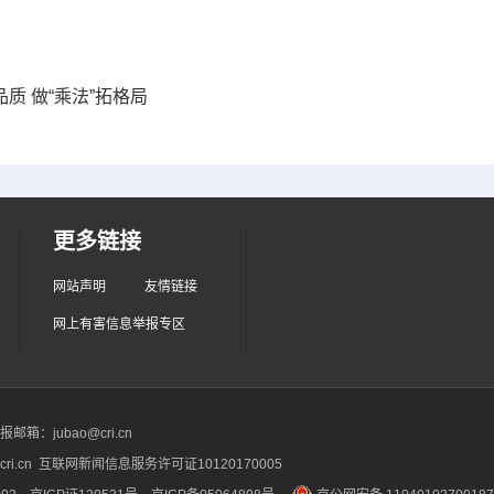
质 做“乘法”拓格局
更多链接
网站声明
友情链接
网上有害信息举报专区
箱：jubao@cri.cn
ri.cn 互联网新闻信息服务许可证10120170005