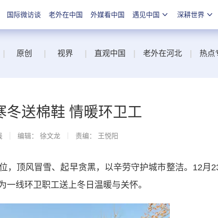
国际微访谈
老外在中国
外媒看中国
遇见中国
深耕世界
|
原创
|
视界
|
直观中国
|
老外在河北
|
热点
寒冬送棉鞋 情暖环卫工
线
编辑： 徐文龙
责编： 王悦阳
顶风冒雪、起早贪黑，以辛劳守护城市整洁。12月2
为一线环卫职工送上冬日温暖与关怀。