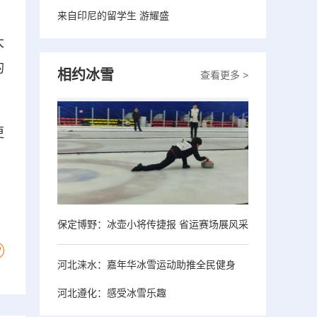
来自印尼的留学生 游耀盛
大
的
相约冰雪
查看更多 >
更
保定博野：冰壶小将传捷报 省运赛场展风采
河北涞水：嘉年华冰雪运动助推全民健身
河北遵化：感受冰雪乐趣