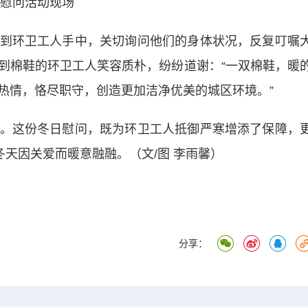
慰问活动现场
环卫工人手中，关切询问他们的身体状况，反复叮嘱
到棉鞋的环卫工人笑容质朴，纷纷道谢：“一双棉鞋，暖
热情，恪尽职守，创造更加洁净优美的城区环境。”
这份冬日慰问，既为环卫工人抵御严寒增添了保障，
冬天因关爱而暖意融融。（文/图 李雨馨）
分享：