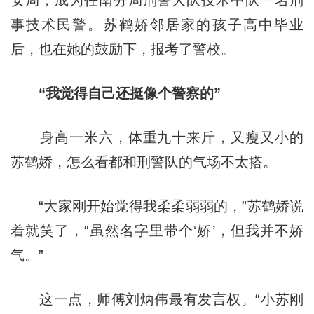
安局，成为任南分局刑警大队技术中队一名刑
事技术民警。苏鹤娇邻居家的孩子高中毕业
后，也在她的鼓励下，报考了警校。
“我觉
得
自己还挺像个警察的”
身高一米六，体重九十来斤，又瘦又小的
苏鹤娇，怎么看都和刑警队的气场不太搭。
“大家刚开始觉得我柔柔弱弱的，”苏鹤娇说
着就笑了，“虽然名字里带个‘娇’，但我并不娇
气。”
这一点，师傅刘炳伟最有发言权。“小苏刚