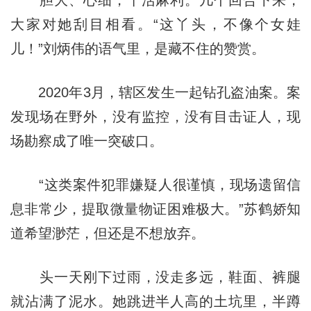
胆大、心细，干活麻利。几个回合下来，
大家对她刮目相看。“这丫头，不像个女娃
儿！”刘炳伟的语气里，是藏不住的赞赏。
2020年3月，辖区发生一起钻孔盗油案。案
发现场在野外，没有监控，没有目击证人，现
场勘察成了唯一突破口。
“这类案件犯罪嫌疑人很谨慎，现场遗留信
息非常少，提取微量物证困难极大。”苏鹤娇知
道希望渺茫，但还是不想放弃。
头一天刚下过雨，没走多远，鞋面、裤腿
就沾满了泥水。她跳进半人高的土坑里，半蹲