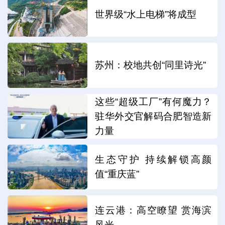
世界级“水上电梯”将成型
苏州：校地共创“同里诗光”
这些“超级工厂”有何魔力？
驻华外交官解码合肥智造新
力量
生态守护 持续解锁高颜
值“重庆蓝”
连云港：高空瞭望 赏海滨
风光