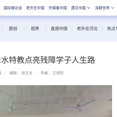
国际微访谈
老外在中国
外媒看中国
遇见中国
深耕世界
|
原创
|
视界
|
直观中国
|
老外在河北
|
热点
涞水特教点亮残障学子人生路
线
编辑： 徐文龙
责编： 王悦阳