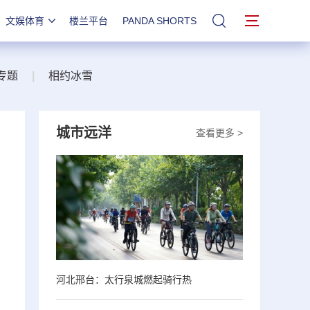
文娱体育
楼兰平台
PANDA SHORTS
站内搜索
专题
|
相约冰雪
城市远洋
查看更多 >
河北邢台：太行泉城燃起骑行热