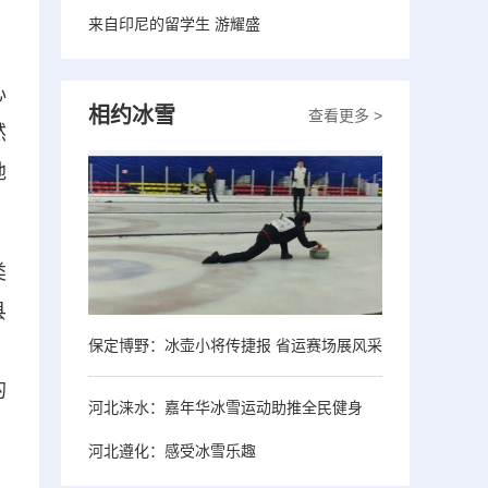
来自印尼的留学生 游耀盛
心
相约冰雪
查看更多 >
然
地
类
县
保定博野：冰壶小将传捷报 省运赛场展风采
。
的
河北涞水：嘉年华冰雪运动助推全民健身
河北遵化：感受冰雪乐趣