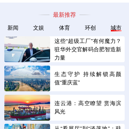
最新推荐
新闻
文娱
体育
环创
城市
这些“超级工厂”有何魔力？
驻华外交官解码合肥智造新
力量
生态守护 持续解锁高颜
值“重庆蓝”
连云港：高空瞭望 赏海滨
风光
从“看展厅”到“谈落地”：驻