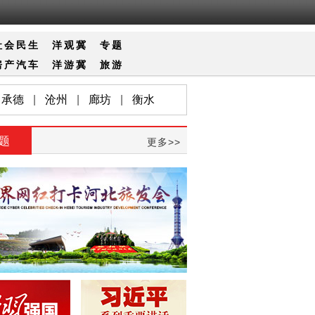
社会
民生
洋观冀
专题
房产
汽车
洋游冀
旅游
承德
|
沧州
|
廊坊
|
衡水
题
更多>>