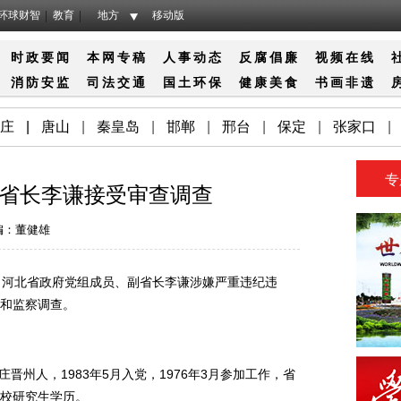
环球财智
教育
地方
移动版
时政要闻
本网专稿
人事动态
反腐倡廉
视频在线
消防
安监
司法
交通
国土
环保
健康
美食
书画
非遗
庄
|
唐山
|
秦皇岛
|
邯郸
|
邢台
|
保定
|
张家口
|
专
省长李谦接受审查调查
编：董健雄
河北省政府党组成员、副省长李谦涉嫌严重违纪违
和监察调查。
晋州人，1983年5月入党，1976年3月参加工作，省
校研究生学历。