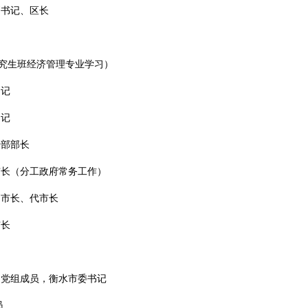
委副书记、区长
职研究生班经济管理专业学习）
书记
书记
传部部长
、副市长（分工政府常务工作）
、副市长、代市长
市长
省长、党组成员，衡水市委书记
员