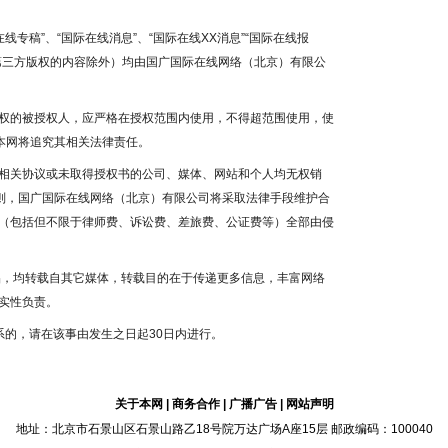
线专稿”、“国际在线消息”、“国际在线XX消息”“国际在线报
为第三方版权的内容除外）均由国广国际在线网络（北京）有限公
权的被授权人，应严格在授权范围内使用，不得超范围使用，使
本网将追究其相关法律责任。
相关协议或未取得授权书的公司、媒体、网站和个人均无权销
否则，国广国际在线网络（北京）有限公司将采取法律手段维护合
（包括但不限于律师费、诉讼费、差旅费、公证费等）全部由侵
作品，均转载自其它媒体，转载目的在于传递更多信息，丰富网络
实性负责。
系的，请在该事由发生之日起30日内进行。
关于本网
|
商务合作
|
广播广告
|
网站声明
地址：北京市石景山区石景山路乙18号院万达广场A座15层 邮政编码：100040