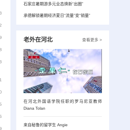
石家庄暑期游多元业态焕新“出圈”
3
承德解锁暑期经济夏日“流量”变“销量”
2
9
老外在河北
查看更多 >
8
3
1
0
在河北外国语学院任职的罗马尼亚教师
5
Diana Tolan
6
来自秘鲁的留学生 Angie
9