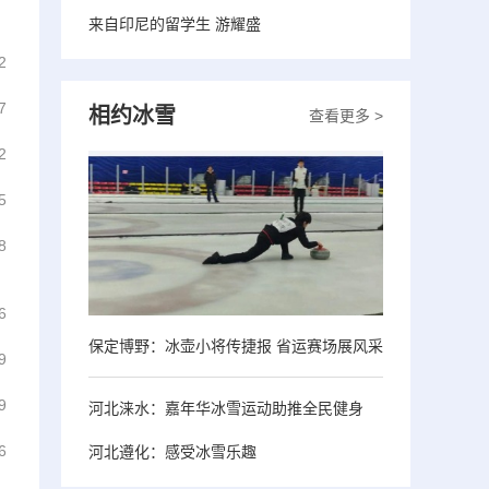
来自印尼的留学生 游耀盛
2
7
相约冰雪
查看更多 >
2
5
8
6
保定博野：冰壶小将传捷报 省运赛场展风采
9
9
河北涞水：嘉年华冰雪运动助推全民健身
6
河北遵化：感受冰雪乐趣