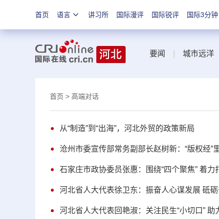
首页
语言
讲习所
国际漫评
国际锐评
国际3分钟
要闻
|
城市远洋
首页
> 高端对话
从“制造”到“出海”，河北外贸的政策新局
沧州市委宣传部常务副部长赵树新：“版权经”
石家庄市政协委员张惠：围绕“四个聚焦” 着
河北省人大代表徐卫东：振奋人心谋发展 砥
河北省人大代表回艳淑：关注民生“小切口” 助力