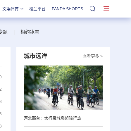
文娱体育
楼兰平台
PANDA SHORTS
站内搜索
专题
|
相约冰雪
城市远洋
查看更多 >
9
2
3
3
河北邢台：太行泉城燃起骑行热
8