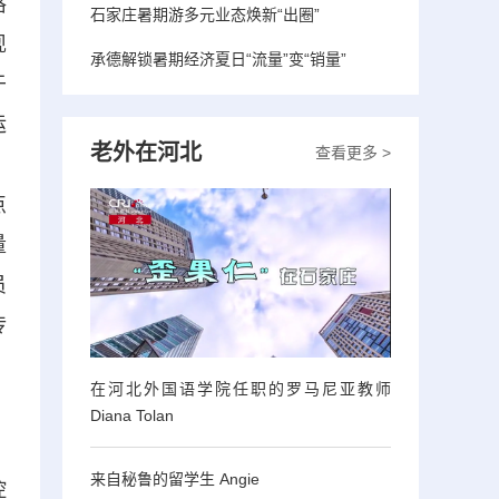
格
石家庄暑期游多元业态焕新“出圈”
现
承德解锁暑期经济夏日“流量”变“销量”
于
运
老外在河北
查看更多 >
、
点
量
员
传
在河北外国语学院任职的罗马尼亚教师
Diana Tolan
来自秘鲁的留学生 Angie
控