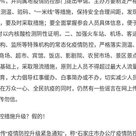
0%，并向属地疫情防控部门提出申请。主办方要制定严
测温、验码、“一米线”等措施，保持安全合理间距，发
，要及时采取措施；要全面掌握参会人员具体信息，便
时以内核酸检测阴性证明。二、加强火车站、机场、客
构、监所等特殊机构的常态化疫情防控，严格落实测温
；商场、超市、宾馆、饭店、影剧院、农贸市场、景区景
基础上，采取限流措施，原则上人员不得超过最大人流
教育，大力倡导红事缓办、白事简办或不办，切实减少人
在万众一心、全民抗疫的同时，仍然有一些谣言在网上
传勿信。
控措施升级？假的！
“疫情防控升级紧急通知”，称“石家庄市办公厅疫情防