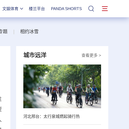
文娱体育
楼兰平台
PANDA SHORTS
站内搜索
专题
|
相约冰雪
城市远洋
查看更多 >
性
型
河北邢台：太行泉城燃起骑行热
人