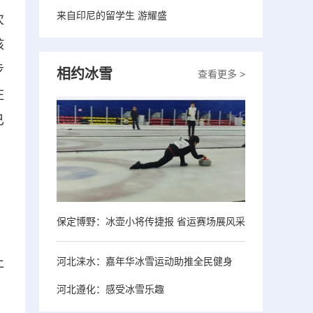
来自印尼的留学生 游耀盛
次
核
步
相约冰雪
查看更多 >
庄
已
保定博野：冰壶小将传捷报 省运赛场展风采
止
河北涞水：嘉年华冰雪运动助推全民健身
，
河北遵化：感受冰雪乐趣