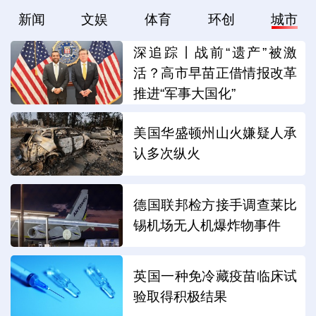
新闻
文娱
体育
环创
城市
深追踪丨战前“遗产”被激
活？高市早苗正借情报改革
推进“军事大国化”
美国华盛顿州山火嫌疑人承
认多次纵火
德国联邦检方接手调查莱比
锡机场无人机爆炸物事件
英国一种免冷藏疫苗临床试
验取得积极结果